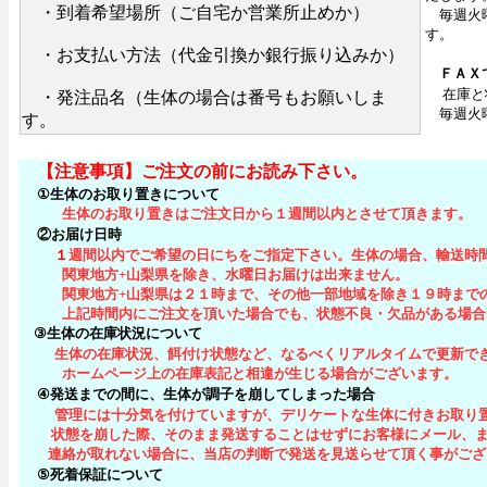
・到着希望場所（ご自宅か営業所止めか）
毎週火曜
す。
・お支払い方法（代金引換か銀行振り込みか）
ＦＡＸ
在庫と
・発注品名（生体の場合は番号もお願いしま
毎週火曜
す。
【注意事項】ご注文の前にお読み下さい。
①生体のお取り置きについて
生体のお取り置きはご注文日から１週間以内とさせて頂きます。
②お届け日時
１
週間以内でご希望の日にちをご指定下さい。生体の場合、輸送時
関東地方+山梨県を除き、水曜日お届けは出来ません。
関東地方+山梨県は２１時まで、その他一部地域を除き１９時までの
上記時間内にご注文を頂いた場合でも、状態不良・欠品がある場合即
③生体の在庫状況について
生体の在庫状況、餌付け状態など、なるべくリアルタイムで更新で
ホームページ上の在庫表記と相違が生じる場合がございます。
④発送までの間に、生体が調子を崩してしまった場合
管理には十分気を付けていますが、デリケートな生体に付きお取り
状態を崩した際、そのまま発送することはせずにお客様にメール、ま
連絡が取れない場合に、当店の判断で発送を見送らせて頂く事がござ
⑤死着保証について