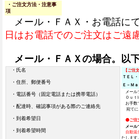
・
ご注文方法・注意事
項
メール・ＦＡＸ・お電話にて
日はお電話でのご注文はご遠
メール・ＦＡＸの場合。以
・氏名
【ご注
ＴＥＬ・
・住所、郵便番号
Ｅ－Ｍａ
メール
・電話番号（固定電話または携帯電話）
Ｏｕｔl
お手数で
・配達時、確認事項がある際のご連絡先
宛てに
・到着希望日
⚫ご注
メール
・到着希望時間
自動返
たします