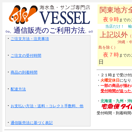
関東地方
夜９時
までの
当店だけ！ 輸送
通信販売のご利用方法
○o。
。
o
○
上記以外
（
・
ご注文方法・注意事項
沖縄・中国四
島を除く）
夜７時
・
までの
ご注文の受付時間
日
・
商品の到着時間
・２１時まで受け付
・
火曜定休日
になり
・
一部の商品が揃わ
・
配達方法
受付時間が迫った
・
北海道・九州・沖
・
お支払い方法・送料・コレクト手数料、他
受付時間・到着時間
・
通信販売法に基づく表記