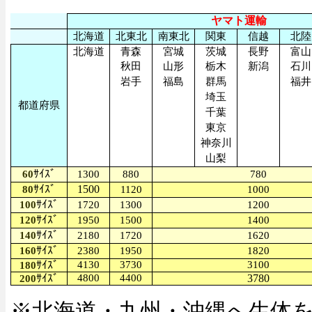
ヤマト運輸
北海道
北東北
南東北
関東
信越
北陸
北海道
青森
宮城
茨城
長野
富山
秋田
山形
栃木
新潟
石川
岩手
福島
群馬
福井
埼玉
都道府県
千葉
東京
神奈川
山梨
ｻｲｽﾞ
60
1300
880
780
ｻｲｽﾞ
1500
80
1120
1000
ｻｲｽﾞ
100
1720
1300
1200
ｻｲｽﾞ
120
1950
1500
1400
ｻｲｽﾞ
140
2180
1720
1620
ｻｲｽﾞ
160
2380
1950
1820
ｻｲｽﾞ
4130
3730
3100
180
ｻｲｽﾞ
4800
4400
3780
200
※北海道・九州・沖縄へ生体