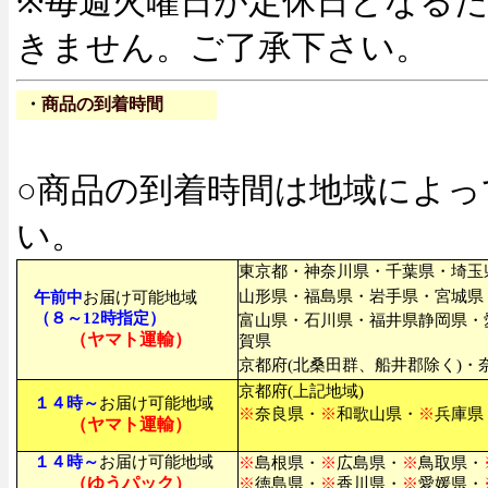
※毎週火曜日が定休日となる
きません。ご了承下さい。
・
商品の到着時間
○
商品の到着時間は地域によっ
い。
東京都・神奈川県・千葉県・埼玉
山形県・福島県・岩手県・宮城県
午前中
お届け可能地域
（８～12時指定）
富山県・石川県・福井県静岡県・
（ヤマト運輸）
賀県
京都府(北桑田群、船井郡除く)・奈
京都府(上記地域)
１４時～
お届け可能地域
※
奈良県・
※
和歌山県・
※
兵庫県
（ヤマト運輸）
１４時～
お届け可能地域
※
島根県・
※
広島県・
※
鳥取県・
（ゆうパック）
※
徳島県・
※
香川県・
※
愛媛県・