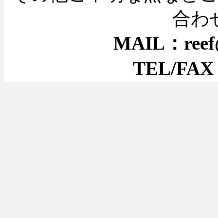
合わ
MAIL：reef@
TEL/FAX：